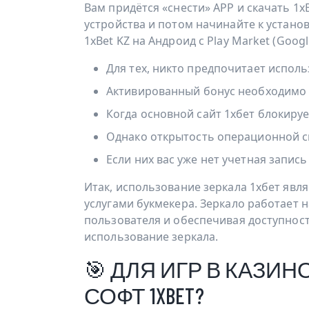
Вам придётся «снести» APP и скачать 1
устройства и потом начинайте к установ
1xBet KZ на Андроид с Play Market (Google
Для тех, никто предпочитает испол
Активированный бонус необходимо и
Когда основной сайт 1хбет блокиру
Однако открытость операционной с
Если них вас уже нет учетная запись
Итак, использование зеркала 1хбет яв
услугами букмекера. Зеркало работает 
пользователя и обеспечивая доступност
использование зеркала.
🎯 ДЛЯ ИГР В КАЗИ
СОФТ 1XBET?