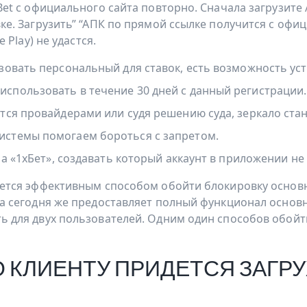
xBet с официального сайта повторно. Сначала загрузите
ке. Загрузить” “АПК по прямой ссылке получится с офиц
 Play) не удастся.
ьзовать персональный для ставок, есть возможность ус
спользовать в течение 30 дней с данный регистрации.
ется провайдерами или судя решению суда, зеркало ста
истемы помогаем бороться с запретом.
 а «1хБет», создавать который аккаунт в приложении не
ляется эффективным способом обойти блокировку основ
на сегодня же предоставляет полный функционал основн
ь для двух пользователей. Одним один способов обойт
НО КЛИЕНТУ ПРИДЕТСЯ ЗАГ