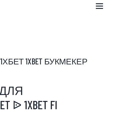
БЕТ 1XBET БУКМЕКЕР
 ДЛЯ
ᐉ 1XBET FI