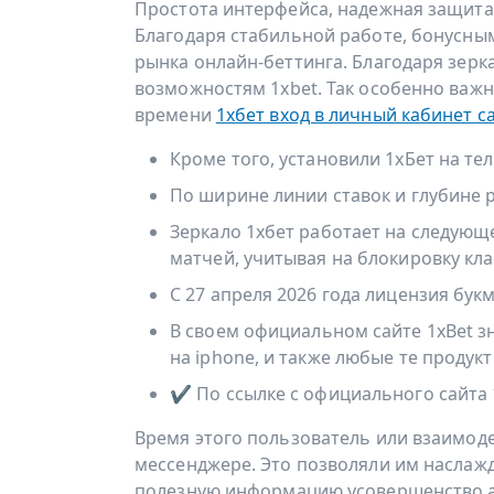
Простота интерфейса, надежная защита 
Благодаря стабильной работе, бонусны
рынка онлайн-беттинга. Благодаря зерк
возможностям 1xbet. Так особенно важн
времени
1хбет вход в личный кабинет с
Кроме того, установили 1хБет на т
По ширине линии ставок и глубине 
Зеркало 1хбет работает на следующ
матчей, учитывая на блокировку кл
С 27 апреля 2026 года лицензия бук
В своем официальном сайте 1xBet з
на iphone, и также любые те продук
✔️ По ссылке с официального сайта 
Время этого пользователь или взаимод
мессенджере. Это позволяли им наслаж
полезную информацию усовершенство ана