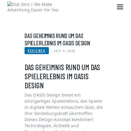
DAS GEHEIMNIS RUND UM DAS
HOME
SPIELERLEBNIS IM OASIS DESIGN
ABOUT US
REVIEWER
JULY 4, 2026
LIFE AT DIAL ZERO
DAS GEHEIMNIS RUND UM DAS
CASE STUDIES
SPIELERLEBNIS IM OASIS
CAREERS
DESIGN
OUR PEOPLE
Das OASIS Design bietet ein
CONTACT US
einzigartiges Spielerlebnis, das Spieler
in digitale Welten eintauchen lässt, die
ihre Vorstellungskraft übertreffen.
Dieses Design-Konzept kombiniert
Technologien, Ästhetik und