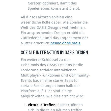
Geräten optimiert, damit das
Spielerlebnis konsistent bleibt.
All diese Faktoren spielen eine
wesentliche Rolle dabei, wie Spieler die
Welt des OASIS Designs wahrnehmen.
Ein ansprechendes Design erhöht die
Zufriedenheit und das Engagement der
Nutzer erheblich
casino ohne oasis
.
SOZIALE INTERAKTION IM OASIS DESIGN
Ein weiterer Schlüssel zu dem
Geheimnis des OASIS Designs ist die
Förderung sozialer Interaktionen.
Multiplayer-Funktionen und Community-
Events bauen eine starke Basis für
soziale Beziehungen innerhalb der
Plattform auf. Hier sind einige
Möglichkeiten, wie dies erreicht wird:
Virtuelle Treffen:
Spieler können
sich in digitalen Räumen treffen