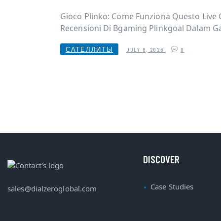
Gioco Plinko: Come Funziona Questo Live 
Recensioni Di Bgaming Plinkgoal Dalam G
САТЕЛЛИТЫ
JULY 8, 2026
0
DISCOVER
Case Studies
sales@dialzeroglobal.com