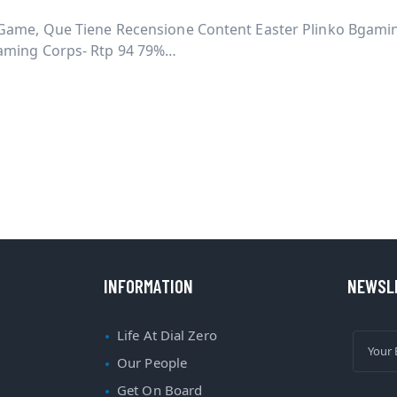
Game, Que Tiene Recensione Content Easter Plinko Bgaming
aming Corps- Rtp 94 79%…
INFORMATION
NEWSL
Life At Dial Zero
Our People
Get On Board