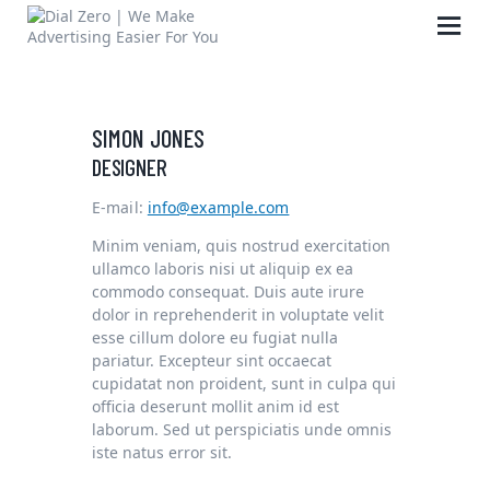
SIMON JONES
HOME
DESIGNER
ABOUT US
E-mail:
info@example.com
LIFE AT DIAL ZERO
Minim veniam, quis nostrud exercitation
CASE STUDIES
ullamco laboris nisi ut aliquip ex ea
CAREERS
commodo consequat. Duis aute irure
dolor in reprehenderit in voluptate velit
OUR PEOPLE
esse cillum dolore eu fugiat nulla
pariatur. Excepteur sint occaecat
CONTACT US
cupidatat non proident, sunt in culpa qui
officia deserunt mollit anim id est
laborum. Sed ut perspiciatis unde omnis
iste natus error sit.