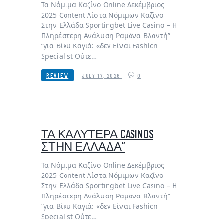
Τα Νόμιμα Καζίνο Online Δεκέμβριος
2025 Content Λίστα Νόμιμων Καζίνο
Στην Ελλάδα Sportingbet Live Casino – Η
Πληρέστερη Ανάλυση Ραμόνα Βλαντή”
“για Βίκυ Καγιά: «δεν Είναι Fashion
Specialist Ούτε…
REVIEW
JULY 17, 2026
0
ΤΑ ΚΑΛΥΤΕΡΑ CASINOS
ΣΤΗΝ ΕΛΛΑΔΑ”
Τα Νόμιμα Καζίνο Online Δεκέμβριος
2025 Content Λίστα Νόμιμων Καζίνο
Στην Ελλάδα Sportingbet Live Casino – Η
Πληρέστερη Ανάλυση Ραμόνα Βλαντή”
“για Βίκυ Καγιά: «δεν Είναι Fashion
Specialist Ούτε…