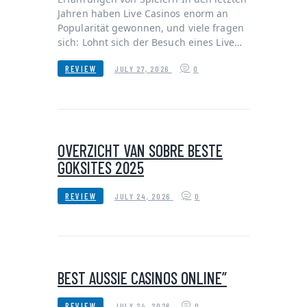
Jahren haben Live Casinos enorm an
Popularität gewonnen, und viele fragen
sich: Lohnt sich der Besuch eines Live…
REVIEW
JULY 27, 2026
0
OVERZICHT VAN SOBRE BESTE
GOKSITES 2025
REVIEW
JULY 24, 2026
0
BEST AUSSIE CASINOS ONLINE”
REVIEW
JULY 24, 2026
0