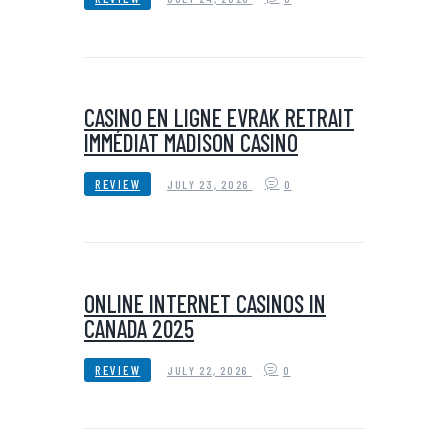
CASINO EN LIGNE EVRAK RETRAIT
IMMÉDIAT MADISON CASINO
REVIEW
JULY 23, 2026
0
ONLINE INTERNET CASINOS IN
CANADA 2025
REVIEW
JULY 22, 2026
0