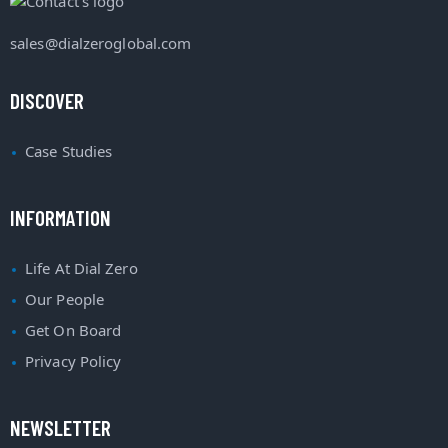
sales@dialzeroglobal.com
DISCOVER
Case Studies
INFORMATION
Life At Dial Zero
Our People
Get On Board
Privacy Policy
NEWSLETTER